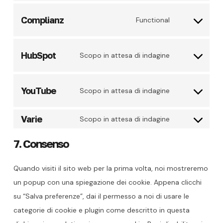
service
Consent
Complianz
wordpress
Functional
to
service
Consent
HubSpot
complianz
Scopo in attesa di indagine
to
service
Consent
YouTube
hubspot
Scopo in attesa di indagine
to
service
Varie
Consent
Scopo in attesa di indagine
youtube
to
7. Consenso
service
varie
Quando visiti il sito web per la prima volta, noi mostreremo
un popup con una spiegazione dei cookie. Appena clicchi
su “Salva preferenze”, dai il permesso a noi di usare le
categorie di cookie e plugin come descritto in questa