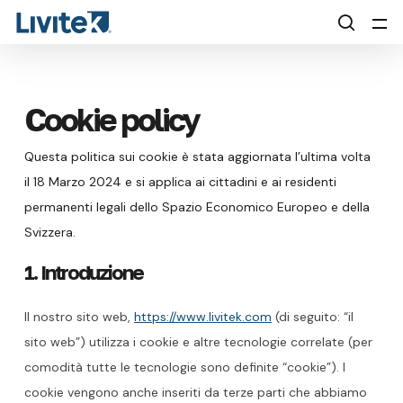
Skip
Menu
Men
to
searc
main
content
Cookie policy
Questa politica sui cookie è stata aggiornata l’ultima volta
il 18 Marzo 2024 e si applica ai cittadini e ai residenti
permanenti legali dello Spazio Economico Europeo e della
Svizzera.
1. Introduzione
Il nostro sito web,
https://www.livitek.com
(di seguito: “il
sito web”) utilizza i cookie e altre tecnologie correlate (per
comodità tutte le tecnologie sono definite “cookie”). I
cookie vengono anche inseriti da terze parti che abbiamo