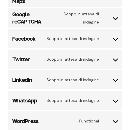
Maps
to
fonts
service
Google
Consent
Scopo in attesa di
google-
reCAPTCHA
to
indagine
maps
service
Consent
Facebook
google-
Scopo in attesa di indagine
to
recaptcha
service
Consent
Twitter
facebook
Scopo in attesa di indagine
to
service
Consent
LinkedIn
twitter
Scopo in attesa di indagine
to
service
Consent
WhatsApp
linkedin
Scopo in attesa di indagine
to
service
Consent
WordPress
whatsapp
Functional
to