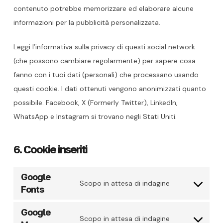
contenuto potrebbe memorizzare ed elaborare alcune
informazioni per la pubblicità personalizzata.
Leggi l’informativa sulla privacy di questi social network
(che possono cambiare regolarmente) per sapere cosa
fanno con i tuoi dati (personali) che processano usando
questi cookie. I dati ottenuti vengono anonimizzati quanto
possibile. Facebook, X (Formerly Twitter), LinkedIn,
WhatsApp e Instagram si trovano negli Stati Uniti.
6. Cookie inseriti
Google
Consent
Scopo in attesa di indagine
Fonts
to
service
Google
Consent
google-
Scopo in attesa di indagine