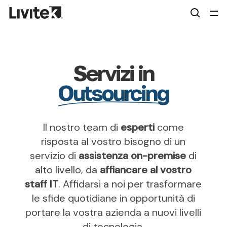
Skip
Menu
Men
to
searc
main
content
Servizi in
Outsourcing
Il nostro team di
esperti
come
risposta al vostro bisogno di un
servizio di
assistenza on-premise
di
alto livello, da
affiancare al vostro
staff IT
. Affidarsi a noi per trasformare
le sfide quotidiane in opportunità di
portare la vostra azienda a nuovi livelli
di tecnologia.