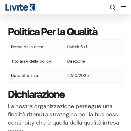
Skip
Menu
Men
to
searc
main
content
Politica Per la Qualità
Nome della ditta:
Livitek S.r.l.
Titolare/i della policy:
Direzione
Data effettiva:
22/10/2025
Dichiarazione
La nostra organizzazione persegue una
finalità ritenuta strategica per la business
continuity che è quella della qualità intesa
come: